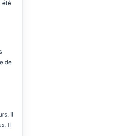
 été
s
e de
s. Il
. Il