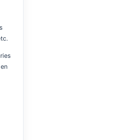
s
etc.
ries
 en