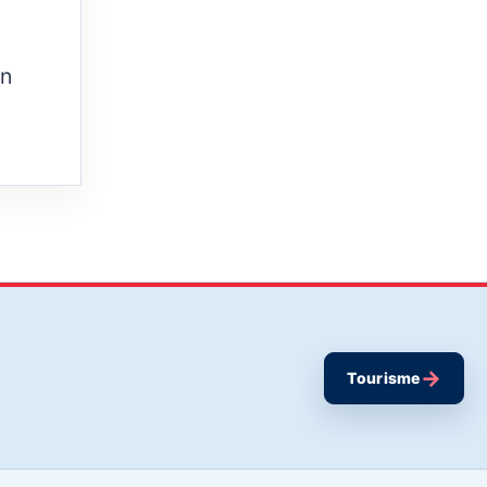
on
→
Tourisme