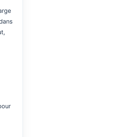
arge
 dans
t,
pour