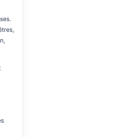
ses.
êtres,
n,
t
es