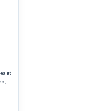
es et
 ».