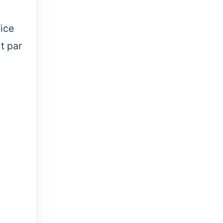
fice
it par