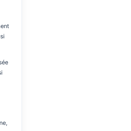
ment
si
usée
si
ne,