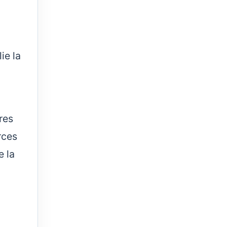
ie la
res
rces
e la