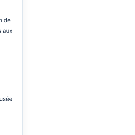
n de
s aux
musée