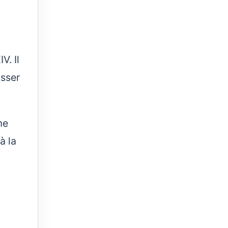
V. Il
usser
me
à la