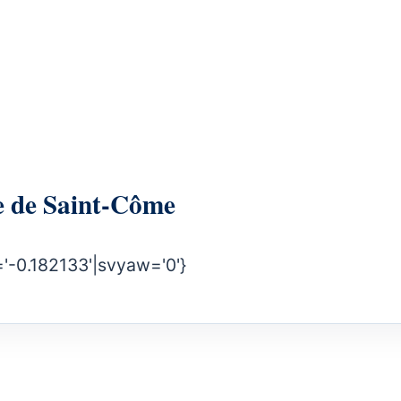
irie de Saint-Côme
'-0.182133'|svyaw='0'}