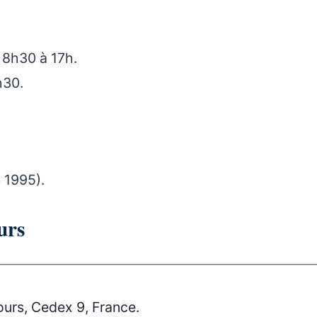
e 8h30 à 17h.
h30.
 1995).
urs
ours, Cedex 9, France.