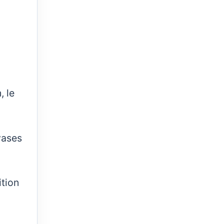
, le
vases
tion