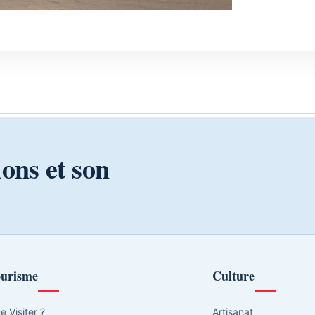
ions et son
urisme
Culture
e Visiter ?
Artisanat