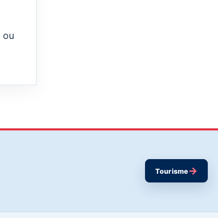
l ou
→
Tourisme