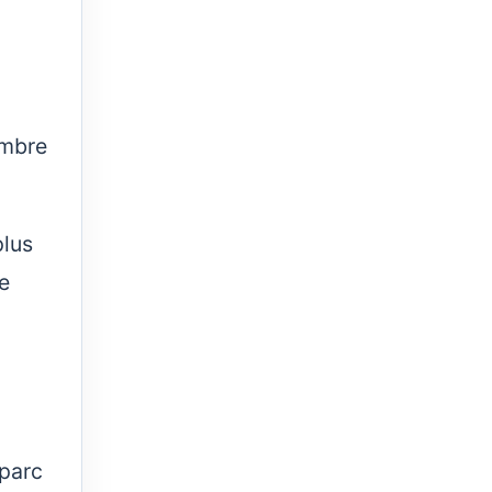
embre
plus
e
 parc