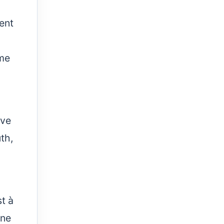
ment
mme
uve
th,
t à
 ne