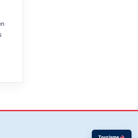
en
s
→
Tourisme