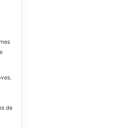
èmes
de
oves.
es de