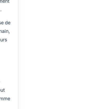
ement
.
se de
main,
eurs
e
eut
comme