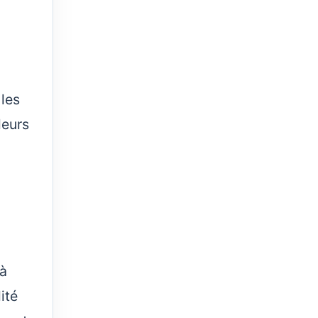
 les
leurs
 à
ité