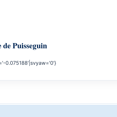
rie de Puisseguin
='-0.075188'|svyaw='0'}