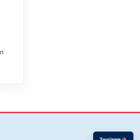
on
→
Tourisme