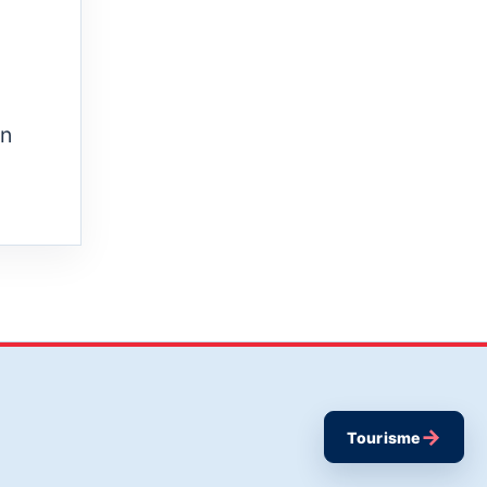
on
→
Tourisme