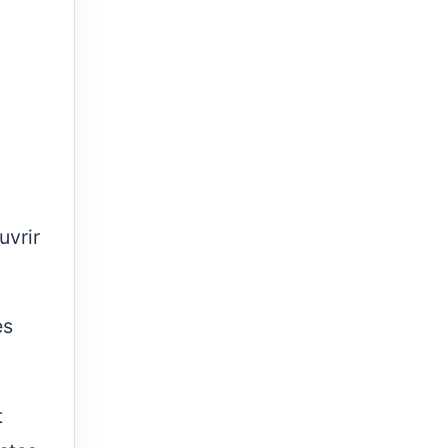
uvrir
es
t