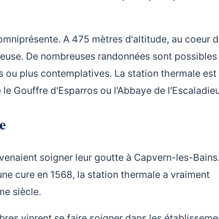
omniprésente. A 475 mètres d'altitude, au coeur 
éreuse. De nombreuses randonnées sont possibles
s ou plus contemplatives. La station thermale est
le Gouffre d'Esparros ou l'Abbaye de l'Escaladie
e
venaient soigner leur goutte à Capvern-les-Bains
une cure en 1568, la station thermale a vraiment
e siècle.
res vinrent se faire soigner dans les établisseme