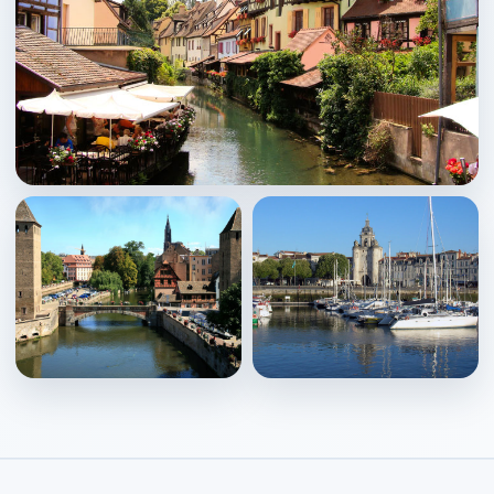
Colmar
↗
Strasbourg
La Rochelle
↗
↗