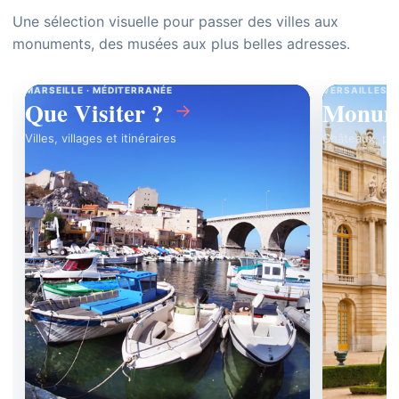
Une sélection visuelle pour passer des villes aux
monuments, des musées aux plus belles adresses.
MARSEILLE · MÉDITERRANÉE
VERSAILLES ·
Que Visiter ?
Monum
→
Villes, villages et itinéraires
Châteaux, pal