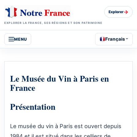
→
Explorer
EXPLORER LA FRANCE, SES RÉGIONS ET SON PATRIMOINE
Français
MENU
Le Musée du Vin à Paris en
France
Présentation
Le musée du vin à Paris est ouvert depuis
1984 et il est situé dans les celliers de