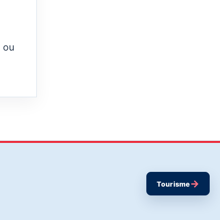
l ou
→
Tourisme