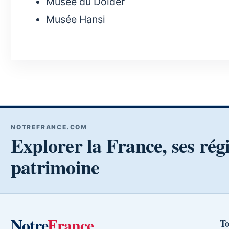
Musée du Dolder
Musée Hansi
NOTREFRANCE.COM
Explorer la France, ses rég
patrimoine
Notre
France
To